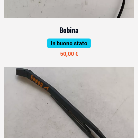
Bobina
In buono stato
50,00 €