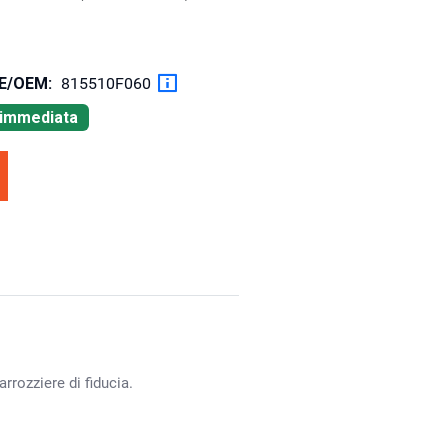
OE/OEM:
815510F060
à immediata
rrozziere di fiducia.