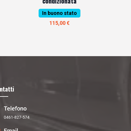
condizionata
In buono stato
115,00 €
ntatti
Telefono
0461-827-574
Email