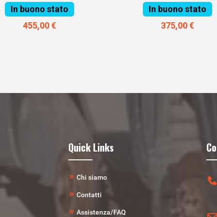
In buono stato
In buono stato
455,00 €
375,00 €
Quick Links
Co
Chi siamo
Contatti
Assistenza/FAQ