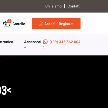
Chi siamo
Contatti
0
Carrello
Accedi / Registrati
ttronica
Accessori
(+39) 345 562 004
4
03<