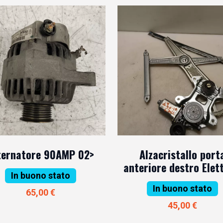
ternatore 90AMP 02>
Alzacristallo port
anteriore destro Elet
In buono stato
In buono stato
65,00 €
45,00 €