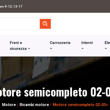
en 9-12; 13-17
Freni e
Carrozzeria
Interni
Ele
sicurezza
tore semicompleto 02-
Motore
Ricambi motore
Motore semicompleto 02-03<