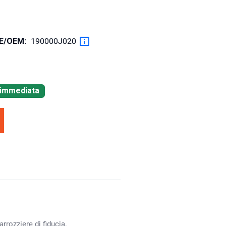
OE/OEM:
190000J020
à immediata
rrozziere di fiducia.