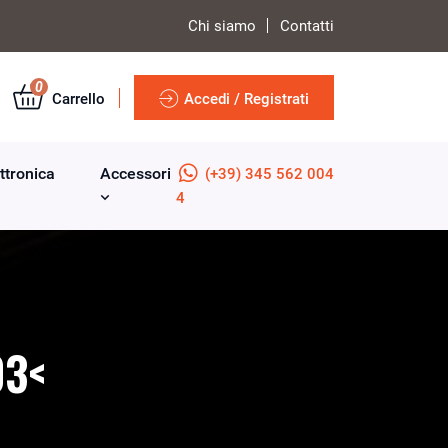
Chi siamo
Contatti
0
Carrello
Accedi / Registrati
ttronica
Accessori
(+39) 345 562 004
4
03<