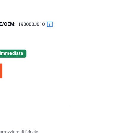
OE/OEM:
190000J010
à immediata
rrozziere di fiducia.