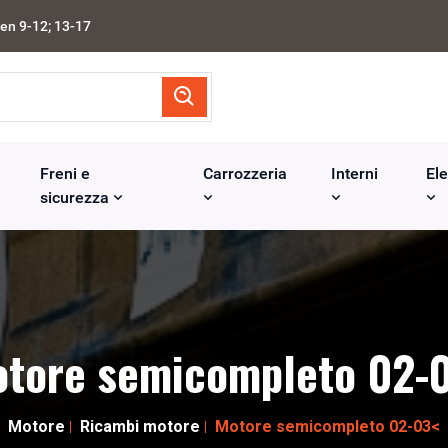
en 9-12; 13-17
Freni e
Carrozzeria
Interni
Ele
sicurezza
tore semicompleto 02-
Motore
Ricambi motore
Motore semicompleto 02-03<