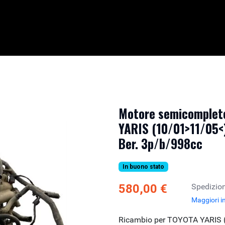
Motore semicomplet
YARIS (10/01>11/05<)
Ber. 3p/b/998cc
In buono stato
580,00 €
Spedizion
Maggiori i
Ricambio per TOYOTA YARIS (