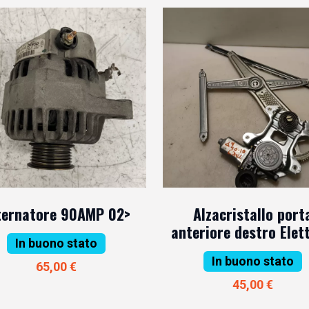
ternatore 90AMP 02>
Alzacristallo port
anteriore destro Elet
In buono stato
In buono stato
65,00 €
45,00 €