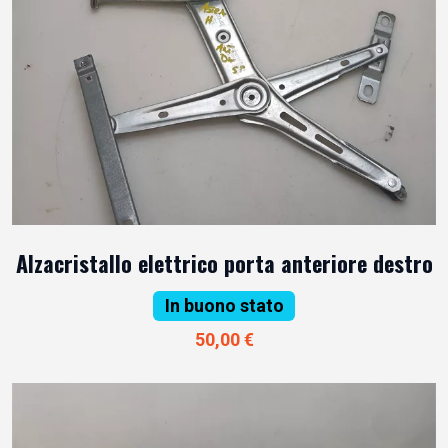
Alzacristallo elettrico porta anteriore destro
In buono stato
50,00 €