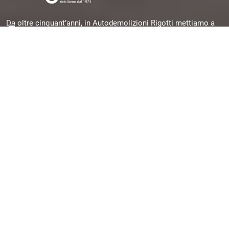
Da oltre cinquant’anni, in Autodemolizioni Rigotti mettiamo a
disposizione la nostra esperienza per offrirti pezzi originali,
garantiti e subito disponibili, selezionati da veicoli dismessi e
pronti per una seconda vita.
Quick Links
Chi siamo
Contatti
Assistenza/FAQ
Contatti