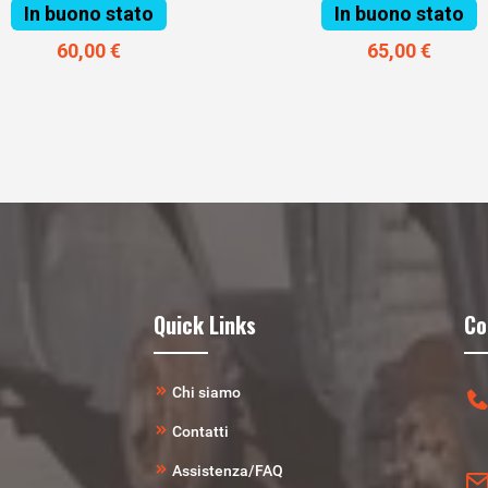
In buono stato
In buono stato
60,00 €
65,00 €
Quick Links
Co
Chi siamo
Contatti
Assistenza/FAQ