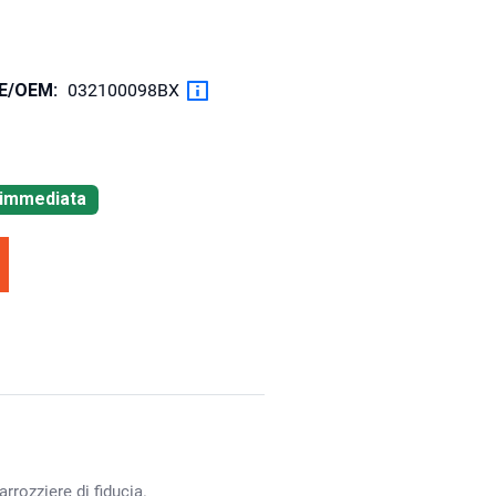
OE/OEM:
032100098BX
à immediata
rrozziere di fiducia.