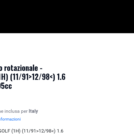
 rotazionale -
) (11/91>12/98<) 1.6
95cc
e inclusa per
Italy
nformazioni
LF (1H) (11/91>12/98<) 1.6