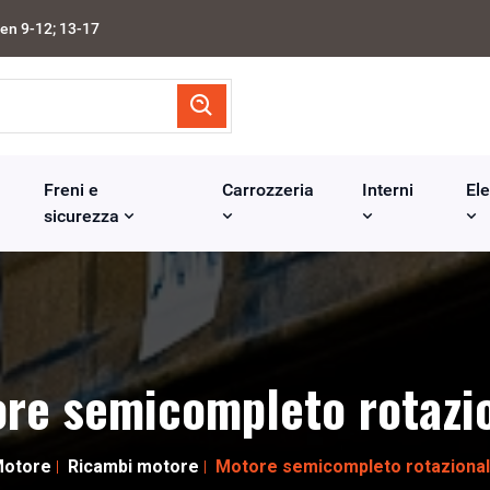
en 9-12; 13-17
Freni e
Carrozzeria
Interni
Ele
sicurezza
re semicompleto rotazi
otore
Ricambi motore
Motore semicompleto rotaziona