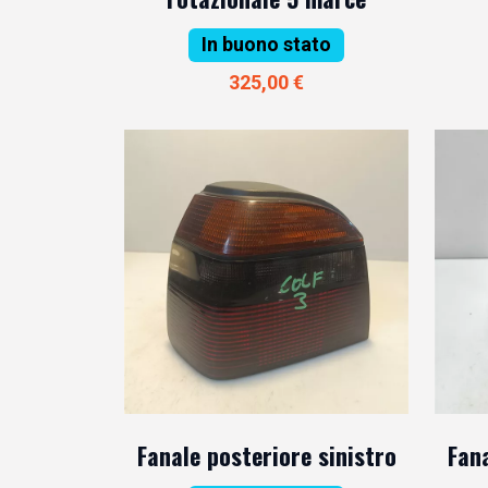
In buono stato
325,00 €
Fanale posteriore sinistro
Fana