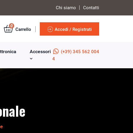
Chi siamo
Contatti
0
Carrello
Accedi / Registrati
ttronica
Accessori
(+39) 345 562 004
4
onale
le