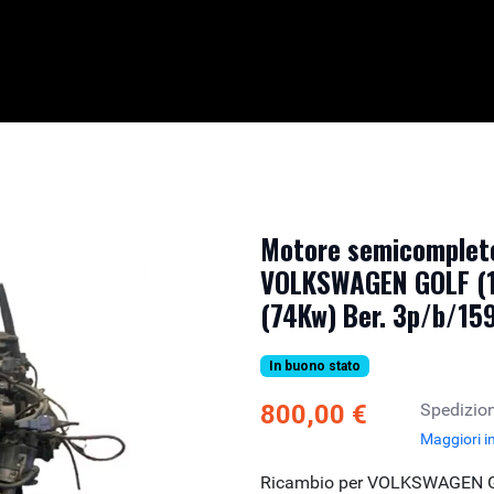
Motore semicompleto
VOLKSWAGEN GOLF (1H
(74Kw) Ber. 3p/b/15
In buono stato
800,00 €
Spedizion
Maggiori i
Ricambio per VOLKSWAGEN GO