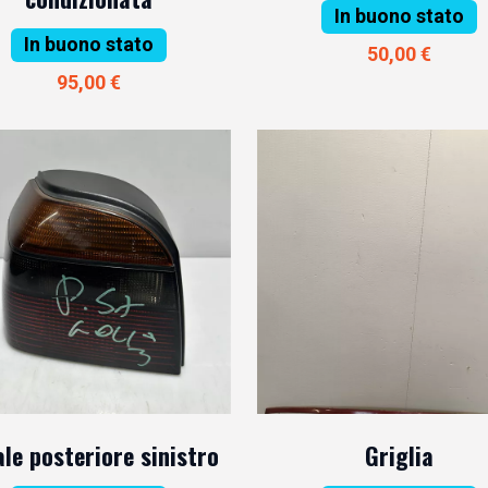
In buono stato
In buono stato
50,00 €
95,00 €
le posteriore sinistro
Griglia