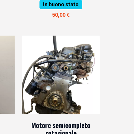
In buono stato
50,00 €
Motore semicompleto
rotazionale