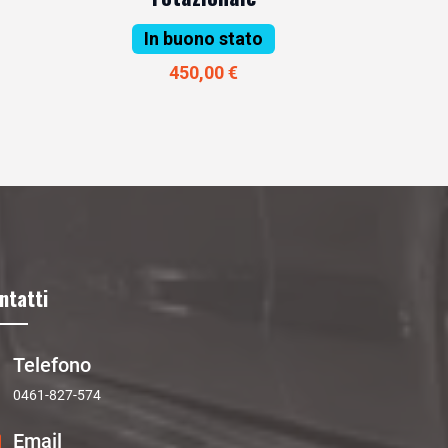
In buono stato
450,00 €
ntatti
Telefono
0461-827-574
Email