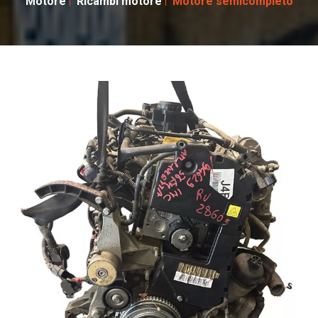
Motore
Ricambi motore
Motore semicompleto