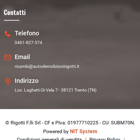
Contatti
Telefono
0461-827-574
Email
ricambi@autodemolizionirigotti.it
Indirizzo
Loc. Laghetti Di Vela 7 - 38121 Trento (TN)
© Rigotti F.lli Srl - CF e PIva: 01977710225 - CU: SUBM70N.
Powered by
NIT System
Condizioni generali di vendita
Privacy Policy