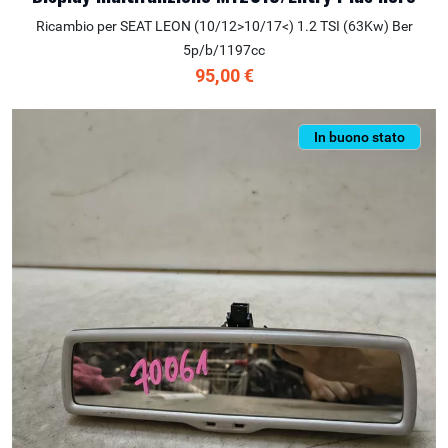
Ricambio per SEAT LEON (10/12>10/17<) 1.2 TSI (63Kw) Ber
5p/b/1197cc
95,00 €
In buono stato