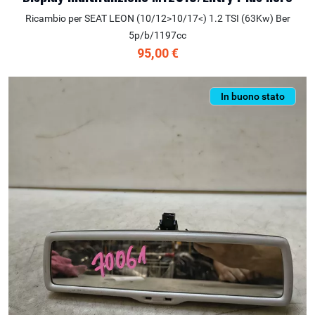
Ricambio per SEAT LEON (10/12>10/17<) 1.2 TSI (63Kw) Ber
5p/b/1197cc
95,00 €
In buono stato