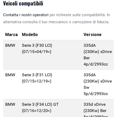
Veicoli compatibili
Contatta i nostri operatori
per richieste sulle compatibilità. In
alternativa consulta il tuo meccanico o carrozziere di fiducia.
Marca
Modello
Versione
BMW
Serie 3 (F30 LCI)
335dA
(07/15>04/19<)
(230Kw) xDrive
Ber
4p/d/2993cc
BMW
Serie 3 (F31 LCI)
335dA
(07/15>12/19<)
(230Kw) xDrive
Sw
5p/d/2993cc
BMW
Serie 3 (F34 LCI) GT
335d xDrive
(07/16>12/20<)
(230Kw) Ber
5p/d/2993cc