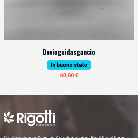
Devioguidasgancio
In buono stato
60,00 €
Da oltre cinquant’anni, in Autodemolizioni Rigotti mettiamo a