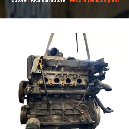
Motore
Ricambi motore
Motore semicompleto