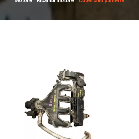
Motore
Ricambi motore
Coperchio punterie