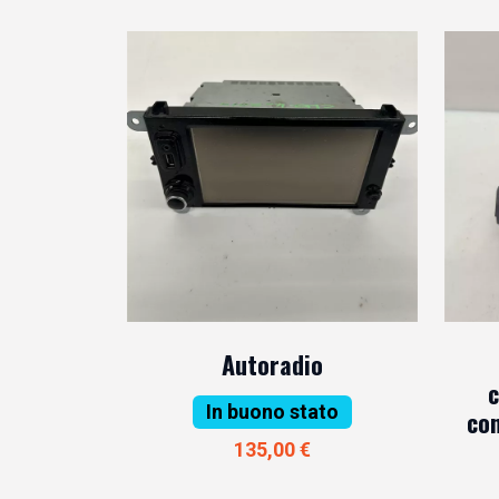
Autoradio
c
In buono stato
co
135,00 €