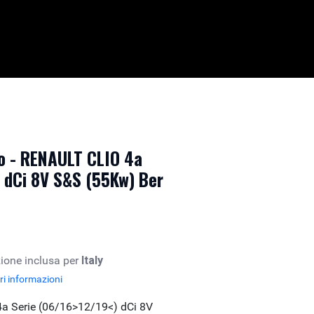
o - RENAULT CLIO 4a
 dCi 8V S&S (55Kw) Ber
ione inclusa per
Italy
i informazioni
a Serie (06/16>12/19<) dCi 8V