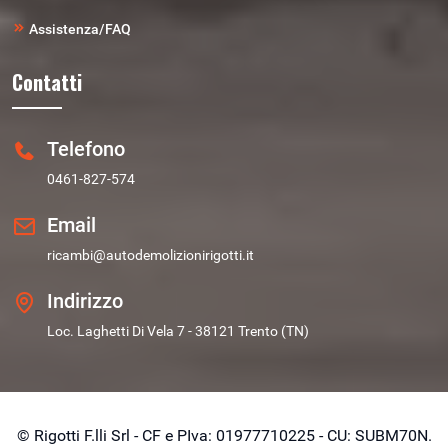
Assistenza/FAQ
Contatti
Telefono
0461-827-574
Email
ricambi@autodemolizionirigotti.it
Indirizzo
Loc. Laghetti Di Vela 7 - 38121 Trento (TN)
© Rigotti F.lli Srl - CF e PIva: 01977710225 - CU: SUBM70N.