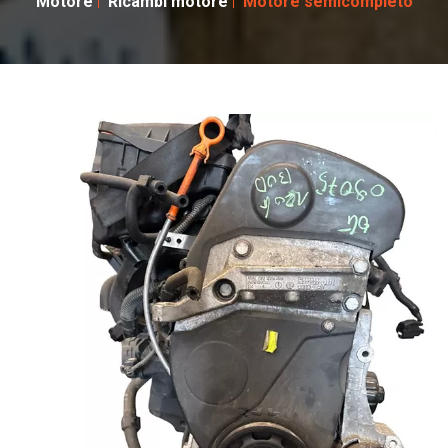
Motore
Ricambi motore
Motore semicompleto