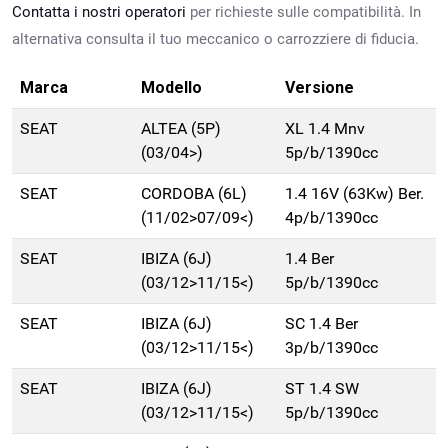
Contatta i nostri operatori
per richieste sulle compatibilità. In
alternativa consulta il tuo meccanico o carrozziere di fiducia.
Marca
Modello
Versione
SEAT
ALTEA (5P)
XL 1.4 Mnv
(03/04>)
5p/b/1390cc
SEAT
CORDOBA (6L)
1.4 16V (63Kw) Ber.
(11/02>07/09<)
4p/b/1390cc
SEAT
IBIZA (6J)
1.4 Ber
(03/12>11/15<)
5p/b/1390cc
SEAT
IBIZA (6J)
SC 1.4 Ber
(03/12>11/15<)
3p/b/1390cc
SEAT
IBIZA (6J)
ST 1.4 SW
(03/12>11/15<)
5p/b/1390cc