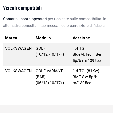
Veicoli compatibili
Contatta i nostri operatori
per richieste sulle compatibilità. In
alternativa consulta il tuo meccanico o carrozziere di fiducia.
Marca
Modello
Versione
VOLKSWAGEN
GOLF
1.4 TGI
(10/12>10/17<)
BlueM.Tech. Ber
5p/b-m/1395cc
VOLKSWAGEN
GOLF VARIANT
1.4 TGI (81Kw)
(BA5)
BMT Sw 5p/b-
(06/13>10/17<)
m/1395cc