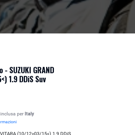
to - SUZUKI GRAND
<) 1.9 DDiS Suv
 inclusa per
Italy
ormazioni
VITARA (10/12>03/15<) 1.9 DDiS