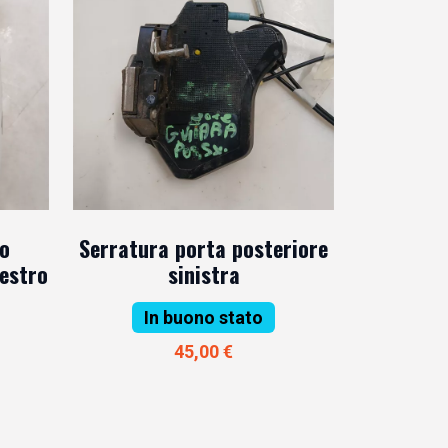
no
Serratura porta posteriore
destro
sinistra
In buono stato
45,00 €