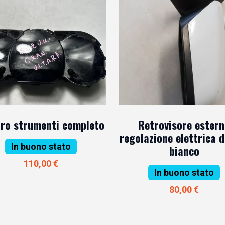
ro strumenti completo
Retrovisore ester
regolazione elettrica 
In buono stato
bianco
110,00 €
In buono stato
80,00 €