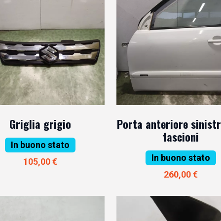
Griglia grigio
Porta anteriore sinist
fascioni
In buono stato
In buono stato
105,00 €
260,00 €