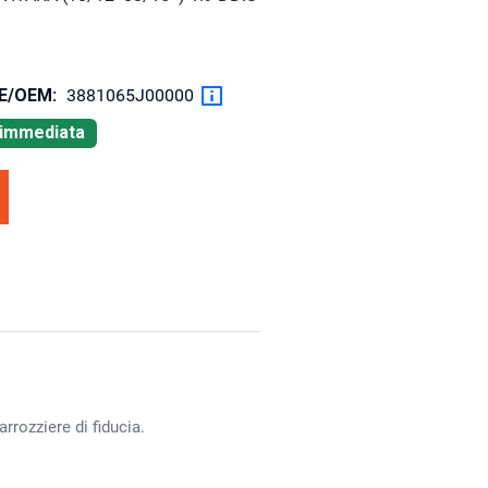
OE/OEM:
3881065J00000
à immediata
rrozziere di fiducia.