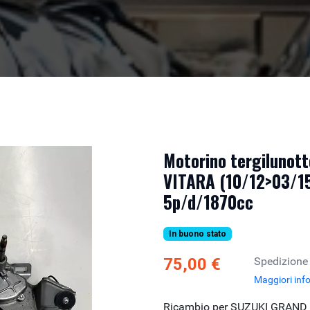
Motorino tergilunot
VITARA (10/12>03/15
5p/d/1870cc
In buono stato
75,00 €
Spedizione
Maggiori inf
Ricambio per SUZUKI GRAND 