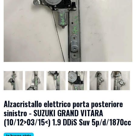
Alzacristallo elettrico porta posteriore
sinistro - SUZUKI GRAND VITARA
(10/12>03/15<) 1.9 DDiS Suv 5p/d/1870cc
In buono stato