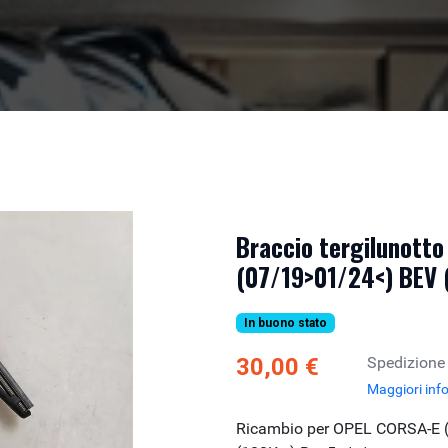
Braccio tergilunott
(07/19>01/24<) BEV 
In buono stato
30,00 €
Spedizione
Maggiori inf
Ricambio per OPEL CORSA-E 