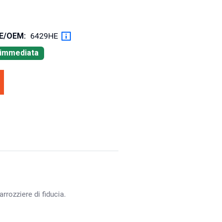
OE/OEM:
6429HE
à immediata
rrozziere di fiducia.