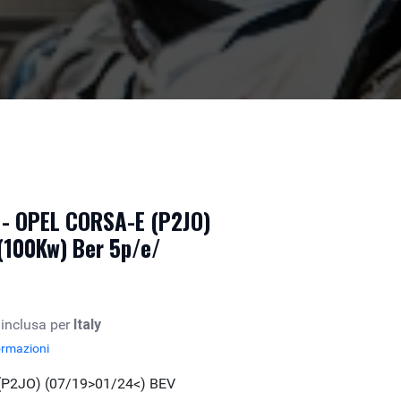
o - OPEL CORSA-E (P2JO)
(100Kw) Ber 5p/e/
 inclusa per
Italy
ormazioni
(P2JO) (07/19>01/24<) BEV