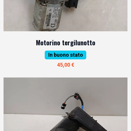
Motorino tergilunotto
In buono stato
45,00 €