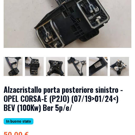
Alzacristallo porta posteriore sinistro -
OPEL CORSA-E (P2JO) (07/19>01/24<)
BEV (100Kw) Ber 5p/e/
In buono stato
50,00 €