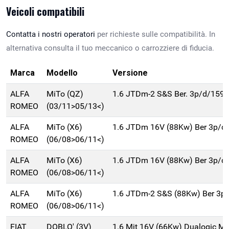
Veicoli compatibili
Contatta i nostri operatori
per richieste sulle compatibilità. In
alternativa consulta il tuo meccanico o carrozziere di fiducia.
Marca
Modello
Versione
ALFA
MiTo (QZ)
1.6 JTDm-2 S&S Ber. 3p/d/159
ROMEO
(03/11>05/13<)
ALFA
MiTo (X6)
1.6 JTDm 16V (88Kw) Ber 3p/d
ROMEO
(06/08>06/11<)
ALFA
MiTo (X6)
1.6 JTDm 16V (88Kw) Ber 3p/d
ROMEO
(06/08>06/11<)
ALFA
MiTo (X6)
1.6 JTDm-2 S&S (88Kw) Ber 3p
ROMEO
(06/08>06/11<)
FIAT
DOBLO' (3V)
1.6 Mjt 16V (66Kw) Dualogic M