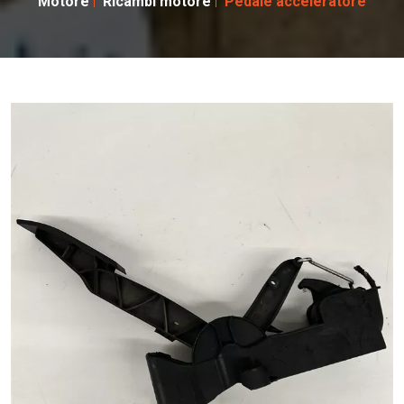
Motore
Ricambi motore
Pedale acceleratore