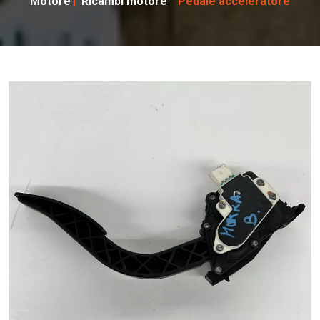
Motore
Ricambi motore
Pedale acceleratore