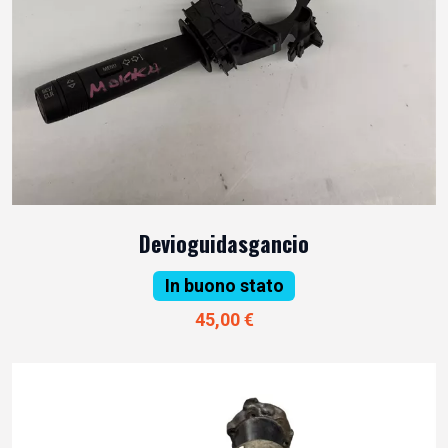
Devioguidasgancio
In buono stato
45,00 €