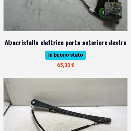
Alzacristallo elettrico porta anteriore destro
In buono stato
65,00 €