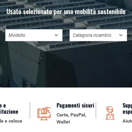
Usato selezionato per una mobilità sostenibile
o e
Pagamenti sicuri
Sup
tituzione
esp
Carta, PayPal,
le e veloce
Aiut
Wallet