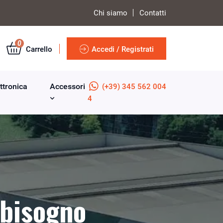
Chi siamo
Contatti
0
Carrello
Accedi / Registrati
ttronica
Accessori
(+39) 345 562 004
4
 bisogno