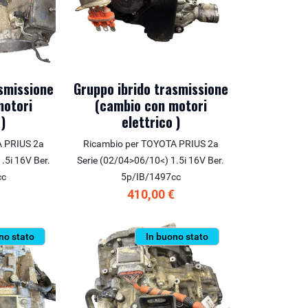
asmissione
Gruppo ibrido trasmissione
motori
(cambio con motori
 )
elettrico )
A PRIUS 2a
Ricambio per TOYOTA PRIUS 2a
.5i 16V Ber.
Serie (02/04>06/10<) 1.5i 16V Ber.
cc
5p/IB/1497cc
€
410,00 €
no stato
In buono stato