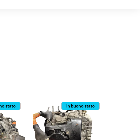
no stato
In buono stato