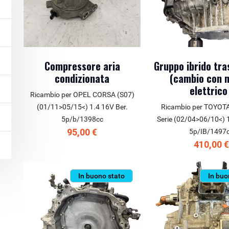
Compressore aria
Gruppo ibrido tr
condizionata
(cambio con 
elettrico
Ricambio per OPEL CORSA (S07)
(01/11>05/15<) 1.4 16V Ber.
Ricambio per TOYOT
5p/b/1398cc
Serie (02/04>06/10<) 1
95,00 €
5p/IB/1497
410,00 
In buono stato
In buo