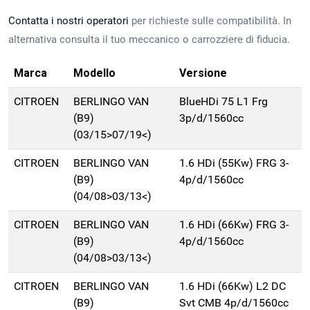
Contatta i nostri operatori
per richieste sulle compatibilità. In
alternativa consulta il tuo meccanico o carrozziere di fiducia.
Marca
Modello
Versione
CITROEN
BERLINGO VAN
BlueHDi 75 L1 Frg
(B9)
3p/d/1560cc
(03/15>07/19<)
CITROEN
BERLINGO VAN
1.6 HDi (55Kw) FRG 3-
(B9)
4p/d/1560cc
(04/08>03/13<)
CITROEN
BERLINGO VAN
1.6 HDi (66Kw) FRG 3-
(B9)
4p/d/1560cc
(04/08>03/13<)
CITROEN
BERLINGO VAN
1.6 HDi (66Kw) L2 DC
(B9)
Svt CMB 4p/d/1560cc