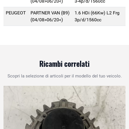
(04/08>06/20<)
3-4p/d/1560cc
PEUGEOT
PARTNER VAN (B9)
1.6 HDi (66Kw) L2 Frg
(04/08>06/20<)
3p/d/1560cc
Ricambi correlati
Scopri la selezione di articoli per il modello del tuo veicolo.