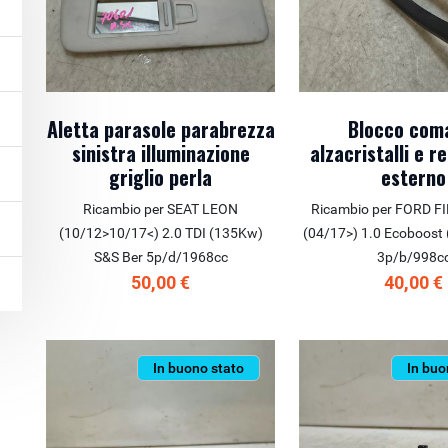
Aletta parasole parabrezza
Blocco com
sinistra illuminazione
alzacristalli e r
griglio perla
esterno
Ricambio per SEAT LEON
Ricambio per FORD F
(10/12>10/17<) 2.0 TDI (135Kw)
(04/17>) 1.0 Ecoboost
S&S Ber 5p/d/1968cc
3p/b/998c
50,00 €
40,00 €
In buono stato
In buo