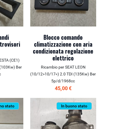
andi
Blocco comando
etrovisori
climatizzazione con aria
condizionata regolazione
elettrico
IESTA (CE1)
 (103Kw) Ber
Ricambio per SEAT LEON
c
(10/12>10/17<) 2.0 TDI (135Kw) Ber
5p/d/1968cc
45,00 €
no stato
In buono stato