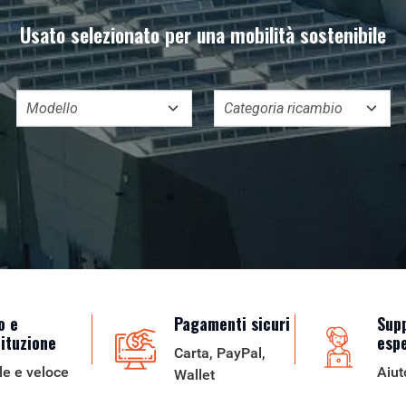
Usato selezionato per una mobilità sostenibile
o e
Pagamenti sicuri
Sup
tituzione
esp
Carta, PayPal,
le e veloce
Aiut
Wallet