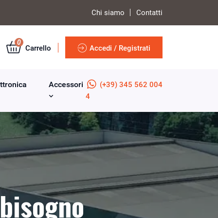
Chi siamo
Contatti
0
Carrello
Accedi / Registrati
ttronica
Accessori
(+39) 345 562 004
4
 bisogno