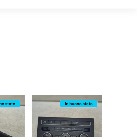
no stato
In buono stato