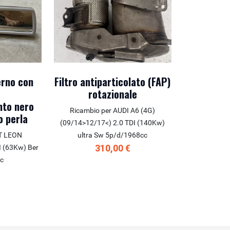
erno con
Filtro antiparticolato (FAP)
a
rotazionale
nto nero
Ricambio per AUDI A6 (4G)
o perla
(09/14>12/17<) 2.0 TDI (140Kw)
AT LEON
ultra Sw 5p/d/1968cc
310,00 €
I (63Kw) Ber
c