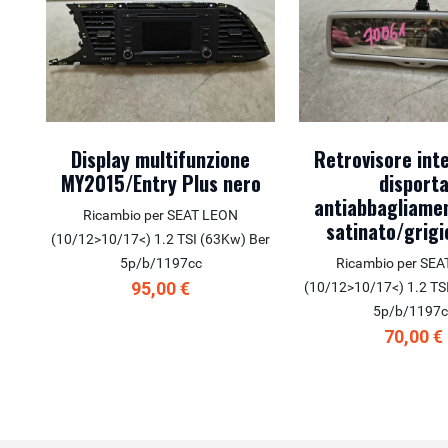
Display multifunzione
Retrovisore int
MY2015/Entry Plus nero
disport
antiabbagliame
Ricambio per SEAT LEON
satinato/grigi
(10/12>10/17<) 1.2 TSI (63Kw) Ber
5p/b/1197cc
Ricambio per SE
95,00 €
(10/12>10/17<) 1.2 TS
5p/b/1197c
70,00 €