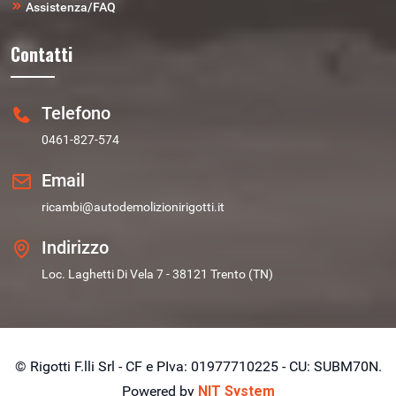
Assistenza/FAQ
Contatti
Telefono
0461-827-574
Email
ricambi@autodemolizionirigotti.it
Indirizzo
Loc. Laghetti Di Vela 7 - 38121 Trento (TN)
© Rigotti F.lli Srl - CF e PIva: 01977710225 - CU: SUBM70N.
Powered by
NIT System