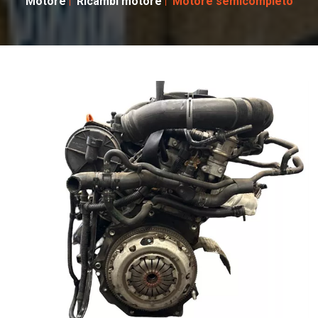
Motore
Ricambi motore
Motore semicompleto